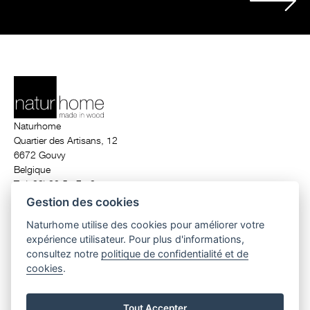
Naturhome
Quartier des Artisans, 12
6672 Gouvy
Belgique
T. (+32) 80 51 71 24
info@naturhome.be
Gestion des cookies
Naturhome utilise des cookies pour améliorer votre
expérience utilisateur. Pour plus d'informations,
© 2026 Naturhome.
All rights reserved.
consultez notre
politique de confidentialité et de
maison écologique en bois
|
ossature bois
|
construction maison en bois
cookies
.
belgique
|
maison de luxe belgique
|
architecte contemporain
|
maison
contemporaine
|
maison basse énergie
|
maison passive
Tout Accepter