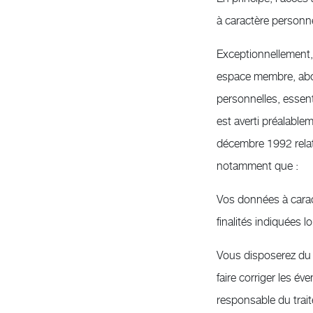
à caractère personne
Exceptionnellement,
espace membre, abon
personnelles, essent
est averti préalable
décembre 1992 relat
notamment que :
Vos données à carac
finalités indiquées lo
Vous disposerez du d
faire corriger les év
responsable du trai