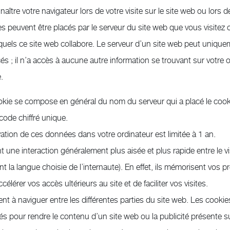
ître votre navigateur lors de votre visite sur le site web ou lors de
s peuvent être placés par le serveur du site web que vous visitez 
quels ce site web collabore. Le serveur d’un site web peut uniquem
cés ; il n’a accès à aucune autre information se trouvant sur votre 
.
kie se compose en général du nom du serveur qui a placé le cook
 code chiffré unique.
tion de ces données dans votre ordinateur est limitée à 1 an.
 une interaction généralement plus aisée et plus rapide entre le visi
nt la langue choisie de l’internaute). En effet, ils mémorisent vos 
célérer vos accès ultérieurs au site et de faciliter vos visites.
dent à naviguer entre les différentes parties du site web. Les cooki
sés pour rendre le contenu d’un site web ou la publicité présente su