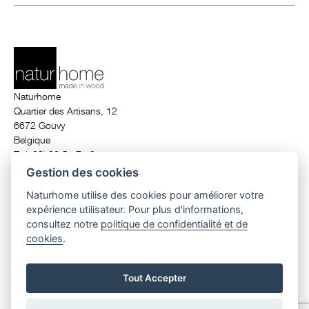
Naturhome
Quartier des Artisans, 12
6672 Gouvy
Belgique
T. (+32) 80 51 71 24
info@naturhome.be
Gestion des cookies
Naturhome utilise des cookies pour améliorer votre
expérience utilisateur. Pour plus d'informations,
© 2026 Naturhome.
All rights reserved.
consultez notre
politique de confidentialité et de
maison écologique en bois
|
ossature bois
|
construction maison en bois
cookies
.
belgique
|
maison de luxe belgique
|
architecte contemporain
|
maison
contemporaine
|
maison basse énergie
|
maison passive
Tout Accepter