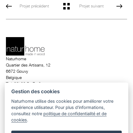
Projet précédent
Projet suivant
Naturhome
Quartier des Artisans, 12
6672 Gouvy
Belgique
T. (+32) 80 51 71 24
info@naturhome.be
Gestion des cookies
Naturhome utilise des cookies pour améliorer votre
expérience utilisateur. Pour plus d'informations,
© 2026 Naturhome.
All rights reserved.
consultez notre
politique de confidentialité et de
maison écologique en bois
|
ossature bois
|
construction maison en bois
cookies
.
belgique
|
maison de luxe belgique
|
architecte contemporain
|
maison
contemporaine
|
maison basse énergie
|
maison passive