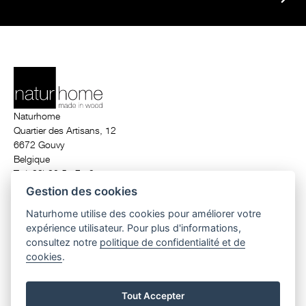
Naturhome
Quartier des Artisans, 12
6672 Gouvy
Belgique
T. (+32) 80 51 71 24
info@naturhome.be
Gestion des cookies
Naturhome utilise des cookies pour améliorer votre
expérience utilisateur. Pour plus d'informations,
© 2026 Naturhome.
All rights reserved.
consultez notre
politique de confidentialité et de
maison écologique en bois
|
ossature bois
|
construction maison en bois
cookies
.
belgique
|
maison de luxe belgique
|
architecte contemporain
|
maison
contemporaine
|
maison basse énergie
|
maison passive
Tout Accepter